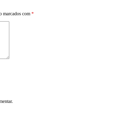
ão marcados com
*
mentar.