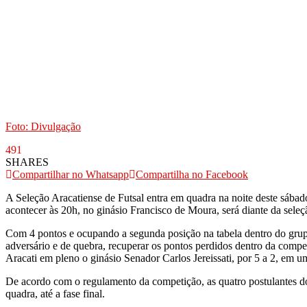
Foto: Divulgação
491
SHARES
Compartilhar no Whatsapp
Compartilha no Facebook
A Seleção Aracatiense de Futsal entra em quadra na noite deste sába
acontecer às 20h, no ginásio Francisco de Moura, será diante da seleç
Com 4 pontos e ocupando a segunda posição na tabela dentro do grup
adversário e de quebra, recuperar os pontos perdidos dentro da compe
Aracati em pleno o ginásio Senador Carlos Jereissati, por 5 a 2, em u
De acordo com o regulamento da competição, as quatro postulantes do 
quadra, até a fase final.