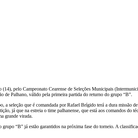
do (14), pelo Campeonato Cearense de Seleções Municipais (Intermunici
ão de Palhano, válido pela primeira partida do returno do grupo “B”.
o, a seleção que é comandada por Rafael Brígido terá a dura missão d
tição, já que na estreia o time palhanense, que está aos comandos do té
ma grande virada.
grupo “B” já estão garantidos na próxima fase do torneio. A classifica