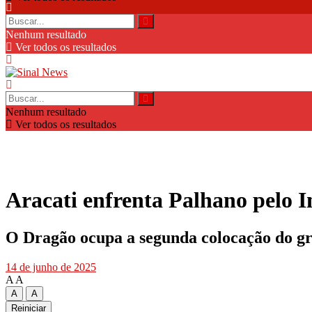
Nenhum resultado
Ver todos os resultados
Nenhum resultado
Ver todos os resultados
Aracati enfrenta Palhano pelo I
O Dragão ocupa a segunda colocação do gru
14 de junho de 2025
A
A
A
A
Reiniciar