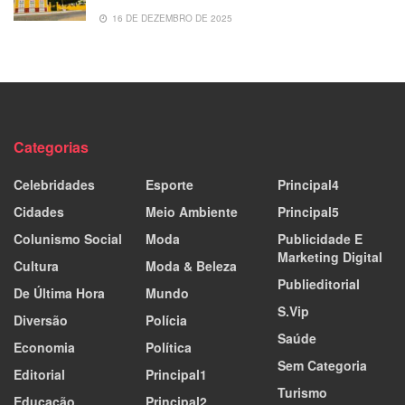
16 DE DEZEMBRO DE 2025
Categorias
Celebridades
Esporte
Principal4
Cidades
Meio Ambiente
Principal5
Colunismo Social
Moda
Publicidade E
Marketing Digital
Cultura
Moda & Beleza
Publieditorial
De Última Hora
Mundo
S.Vip
Diversão
Polícia
Saúde
Economia
Política
Sem Categoria
Editorial
Principal1
Turismo
Educação
Principal2