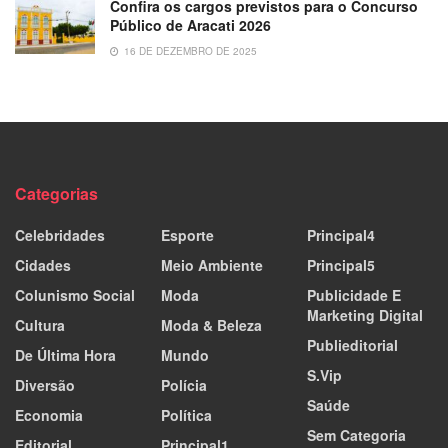
Confira os cargos previstos para o Concurso
Público de Aracati 2026
16 DE DEZEMBRO DE 2025
Categorias
Celebridades
Esporte
Principal4
Cidades
Meio Ambiente
Principal5
Colunismo Social
Moda
Publicidade E
Marketing Digital
Cultura
Moda & Beleza
Publieditorial
De Última Hora
Mundo
S.Vip
Diversão
Polícia
Saúde
Economia
Política
Sem Categoria
Editorial
Principal1