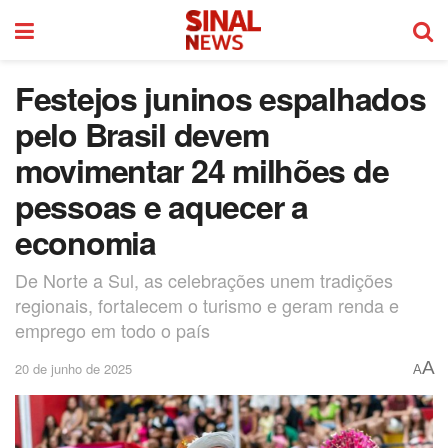
Festejos juninos espalhados
pelo Brasil devem
movimentar 24 milhões de
pessoas e aquecer a
economia
De Norte a Sul, as celebrações unem tradições
regionais, fortalecem o turismo e geram renda e
emprego em todo o país
A
20 de junho de 2025
A