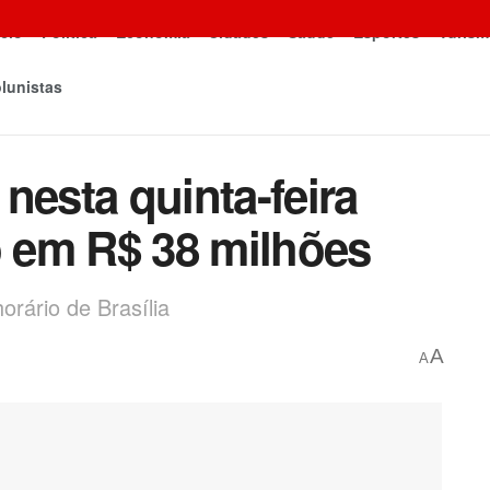
icio
Política
Economia
Cidades
Saúde
Esportes
Turism
lunistas
nesta quinta-feira
 em R$ 38 milhões
orário de Brasília
A
A