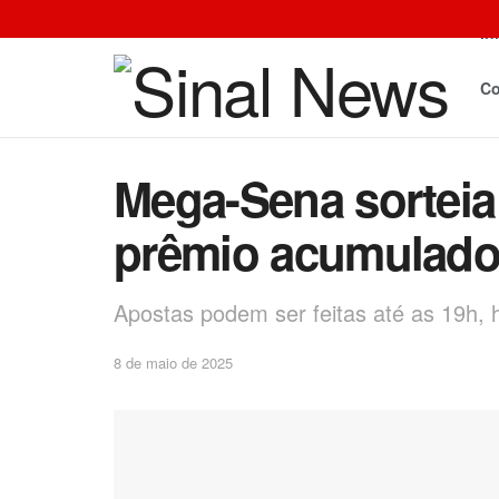
In
Co
Mega-Sena sorteia 
prêmio acumulado
Apostas podem ser feitas até as 19h, h
8 de maio de 2025