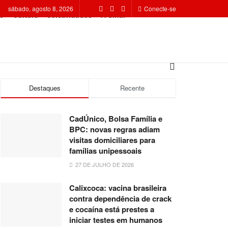
sábado, agosto 8, 2026
Conecte-se
o
Cultura
Celebridades
A Sinal
Destaques
Recente
CadÚnico, Bolsa Família e
BPC: novas regras adiam
visitas domiciliares para
famílias unipessoais
27 DE JULHO DE 2026
Calixcoca: vacina brasileira
contra dependência de crack
e cocaína está prestes a
iniciar testes em humanos