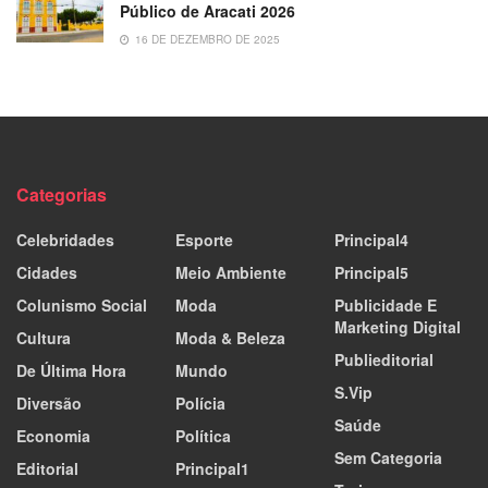
Público de Aracati 2026
16 DE DEZEMBRO DE 2025
Categorias
Celebridades
Esporte
Principal4
Cidades
Meio Ambiente
Principal5
Colunismo Social
Moda
Publicidade E
Marketing Digital
Cultura
Moda & Beleza
Publieditorial
De Última Hora
Mundo
S.Vip
Diversão
Polícia
Saúde
Economia
Política
Sem Categoria
Editorial
Principal1