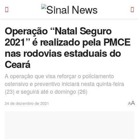
Operação “Natal Seguro
2021” é realizado pela PMCE
nas rodovias estaduais do
Ceará
A operação que visa reforçar o policiamento
ostensivo e preventivo iniciará nesta quinta-feira
(23) e seguirá até o domingo (26)
A
24 de dezembro de 2021
A