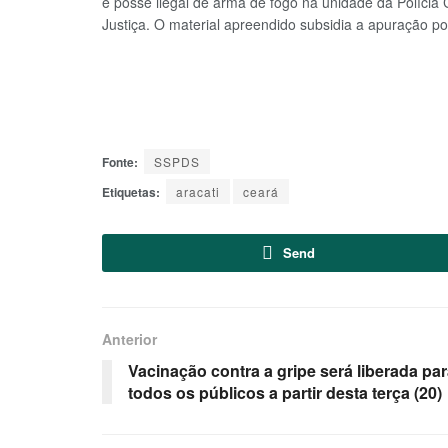
e posse ilegal de arma de fogo na unidade da Polícia
Justiça. O material apreendido subsidia a apuração poli
Fonte:
SSPDS
Etiquetas:
aracati
ceará
Send
Anterior
Vacinação contra a gripe será liberada pa
todos os públicos a partir desta terça (20)