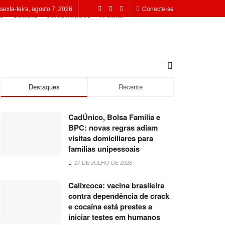
sexta-feira, agosto 7, 2026
Conecte-se
o
Cultura
Celebridades
A Sinal
Destaques
Recente
CadÚnico, Bolsa Família e
BPC: novas regras adiam
visitas domiciliares para
famílias unipessoais
27 DE JULHO DE 2026
Calixcoca: vacina brasileira
contra dependência de crack
e cocaína está prestes a
iniciar testes em humanos