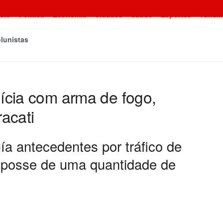
icio
Política
Economia
Cidades
Saúde
Esportes
Turism
lunistas
lícia com arma de fogo,
acati
ía antecedentes por tráfico de
 posse de uma quantidade de