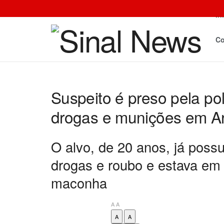
In
Co
Suspeito é preso pela po
drogas e munições em Ar
O alvo, de 20 anos, já possu
drogas e roubo e estava em
maconha
A
A
A
A