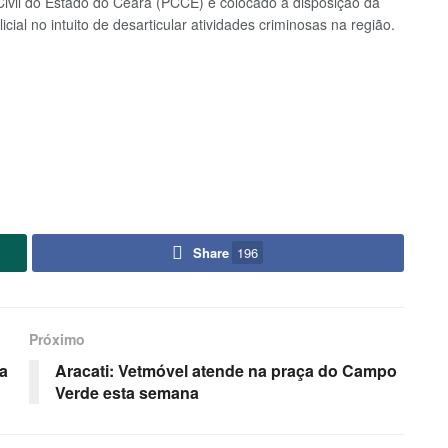
 Civil do Estado do Ceará (PCCE) e colocado à disposição da
cial no intuito de desarticular atividades criminosas na região.
Share
196
Próximo
ra
Aracati: Vetmóvel atende na praça do Campo
Verde esta semana