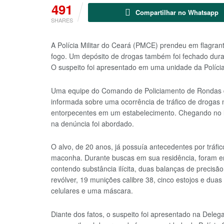
491
Compartilhar no Whatsapp
SHARES
A Polícia Militar do Ceará (PMCE) prendeu em flagrant
fogo. Um depósito de drogas também foi fechado dura
O suspeito foi apresentado em uma unidade da Polícia
Uma equipe do Comando de Policiamento de Rondas d
informada sobre uma ocorrência de tráfico de drogas
entorpecentes em um estabelecimento. Chegando no lo
na denúncia foi abordado.
O alvo, de 20 anos, já possuía antecedentes por tráf
maconha. Durante buscas em sua residência, foram e
contendo substância ilícita, duas balanças de preci
revólver, 19 munições calibre 38, cinco estojos e dua
celulares e uma máscara.
Diante dos fatos, o suspeito foi apresentado na Delega