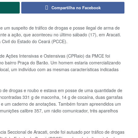
Compartilha no Facebook
e um suspeito de tráfico de drogas e posse ilegal de arma de
nte a ação, que aconteceu no último sábado (17), em Aracati.
 Civil do Estado do Ceará (PCCE).
e Ações Intensivas e Ostensivas (CPRaio) da PMCE foi
 no bairro Praça do Barão. Um homem estaria comercializando
cal, um indivíduo com as mesmas características indicadas
ico de drogas e roubo e estava em posse de uma quantidade de
ncontradas 331 g de maconha, 14 g de cocaína, duas garrafas
são e um caderno de anotações. Também foram apreendidos um
s munições calibre 357, um rádio comunicador, três aparelhos
cia Seccional de Aracati, onde foi autuado por tráfico de drogas