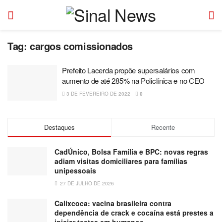
Tag:
cargos comissionados
Prefeito Lacerda propõe supersalários com
aumento de até 285% na Policlínica e no CEO
3 DE FEVEREIRO DE 2022
0
Destaques
Recente
CadÚnico, Bolsa Família e BPC: novas regras
adiam visitas domiciliares para famílias
unipessoais
27 DE JULHO DE 2026
Calixcoca: vacina brasileira contra
dependência de crack e cocaína está prestes a
iniciar testes em humanos