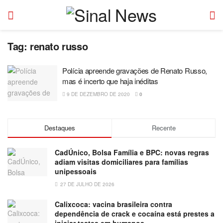
Tag:
renato russo
Polícia apreende gravações de Renato Russo,
mas é incerto que haja inéditas
9 DE DEZEMBRO DE 2020
0
Destaques
Recente
CadÚnico, Bolsa Família e BPC: novas regras
adiam visitas domiciliares para famílias
unipessoais
27 DE JULHO DE 2026
Calixcoca: vacina brasileira contra
dependência de crack e cocaína está prestes a
iniciar testes em humanos