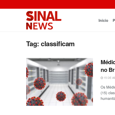
Inicio
P
Tag:
classificam
Médic
no Br
15 DE A
Os Médic
(15) cla
humanitá