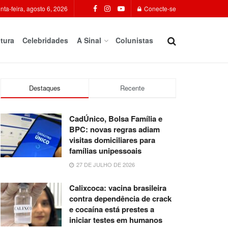
nta-feira, agosto 6, 2026
Conecte-se
tura
Celebridades
A Sinal
Colunistas
Destaques
Recente
CadÚnico, Bolsa Família e
BPC: novas regras adiam
visitas domiciliares para
famílias unipessoais
27 DE JULHO DE 2026
Calixcoca: vacina brasileira
contra dependência de crack
e cocaína está prestes a
iniciar testes em humanos