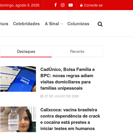
domingo, agosto 9, 2026
Conecte-se
tura
Celebridades
A Sinal
Colunistas
Destaques
Recente
CadÚnico, Bolsa Família e
BPC: novas regras adiam
visitas domiciliares para
famílias unipessoais
27 DE JULHO DE 2026
Calixcoca: vacina brasileira
contra dependência de crack
e cocaína está prestes a
iniciar testes em humanos