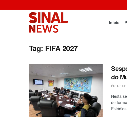
Inicio
P
Tag:
FIFA 2027
Sespo
do Mu
3 DE SE
Nesta se
de forma
Estádios 