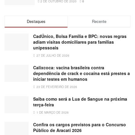
2 DE OUTUBRO DE 2020
0
Destaques
Recente
CadÚnico, Bolsa Família e BPC: novas regras
adiam visitas domiciliares para famílias
unipessoais
27 DE JULHO DE 2026
Calixcoca: vacina brasileira contra
dependência de crack e cocaína está prestes a
iniciar testes em humanos
23 DE FEVEREIRO DE 2026
Saiba como será a Lua de Sangue na próxima
terça-feira
1 DE MARÇO DE 2026
Confira os cargos previstos para o Concurso
Público de Aracati 2026