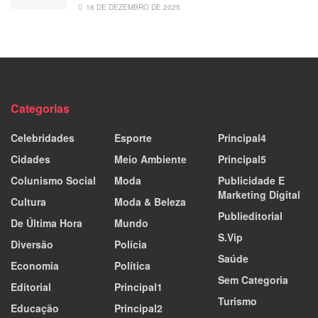
16 DE DEZEMBRO DE 2025
Categorias
Celebridades
Esporte
Principal4
Cidades
Meio Ambiente
Principal5
Colunismo Social
Moda
Publicidade E
Marketing Digital
Cultura
Moda & Beleza
Publieditorial
De Última Hora
Mundo
S.Vip
Diversão
Polícia
Saúde
Economia
Política
Sem Categoria
Editorial
Principal1
Turismo
Educação
Principal2