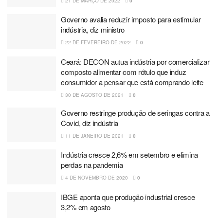
21 DE MARÇO DE 2022
0
Governo avalia reduzir imposto para estimular
indústria, diz ministro
22 DE FEVEREIRO DE 2022
0
Ceará: DECON autua indústria por comercializar
composto alimentar com rótulo que induz
consumidor a pensar que está comprando leite
30 DE AGOSTO DE 2021
0
Governo restringe produção de seringas contra a
Covid, diz indústria
11 DE JANEIRO DE 2021
0
Indústria cresce 2,6% em setembro e elimina
perdas na pandemia
4 DE NOVEMBRO DE 2020
0
IBGE aponta que produção industrial cresce
3,2% em agosto