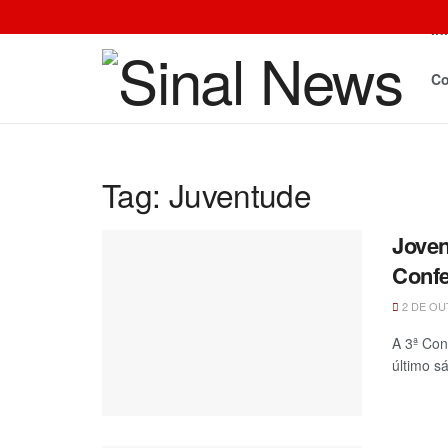
In
Co
Tag:
Juventude
Joven
Confe
2 DE OU
A 3ª Con
último s