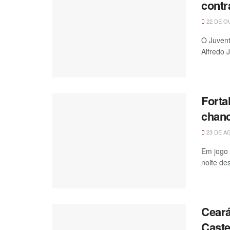
contr
22 DE O
O Juvent
Alfredo 
Forta
chanc
23 DE A
Em jogo 
noite des
Ceará
Caste