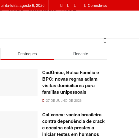
quinta-feira, agosto 6, 2026
Conecte-se
o
Cultura
Celebridades
A Sinal
Destaques
Recente
CadÚnico, Bolsa Família e
BPC: novas regras adiam
visitas domiciliares para
famílias unipessoais
27 DE JULHO DE 2026
Calixcoca: vacina brasileira
contra dependência de crack
e cocaína está prestes a
iniciar testes em humanos