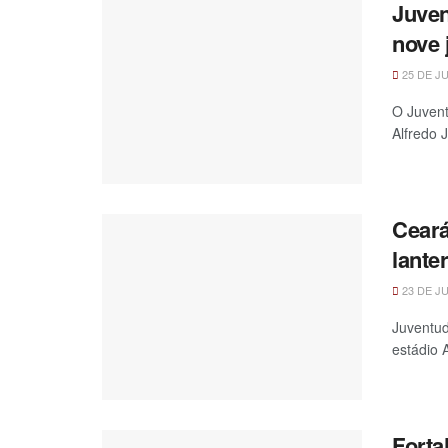
Juven
nove 
25 DE J
O Juvent
Alfredo J
Ceará
lante
23 DE J
Juventud
estádio 
Forta