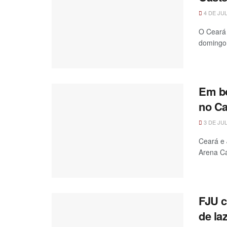
4 DE JU
O Ceará 
domingo (
Em bo
no Ca
3 DE JU
Ceará e 
Arena Ca
FJU c
de la