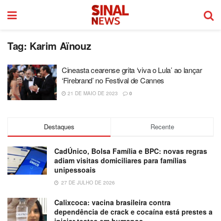
Tag:
Karim Aïnouz
Cineasta cearense grita ‘viva o Lula’ ao lançar
‘Firebrand’ no Festival de Cannes
21 DE MAIO DE 2023
0
Destaques
Recente
CadÚnico, Bolsa Família e BPC: novas regras
adiam visitas domiciliares para famílias
unipessoais
27 DE JULHO DE 2026
Calixcoca: vacina brasileira contra
dependência de crack e cocaína está prestes a
iniciar testes em humanos