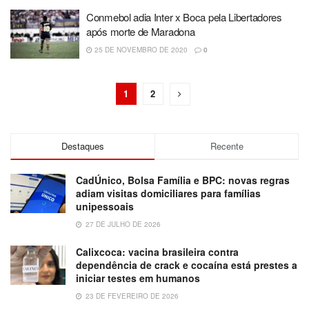
Conmebol adia Inter x Boca pela Libertadores
após morte de Maradona
25 DE NOVEMBRO DE 2020
0
1
2
Destaques
Recente
CadÚnico, Bolsa Família e BPC: novas regras
adiam visitas domiciliares para famílias
unipessoais
27 DE JULHO DE 2026
Calixcoca: vacina brasileira contra
dependência de crack e cocaína está prestes a
iniciar testes em humanos
23 DE FEVEREIRO DE 2026