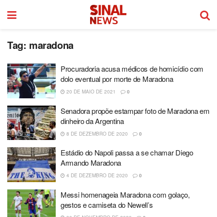
Tag:
maradona
Procuradoria acusa médicos de homicídio com
dolo eventual por morte de Maradona
20 DE MAIO DE 2021
0
Senadora propõe estampar foto de Maradona em
dinheiro da Argentina
8 DE DEZEMBRO DE 2020
0
Estádio do Napoli passa a se chamar Diego
Armando Maradona
4 DE DEZEMBRO DE 2020
0
Messi homenageia Maradona com golaço,
gestos e camiseta do Newell’s