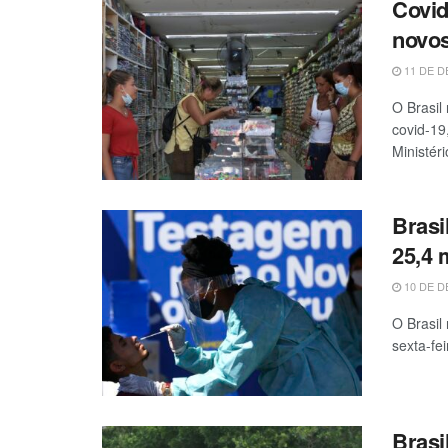
Covid
novo
11 DE D
O Brasil
covid-19
Ministéri
Brasi
25,4 
10 DE D
O Brasil
sexta-fei
Brasi