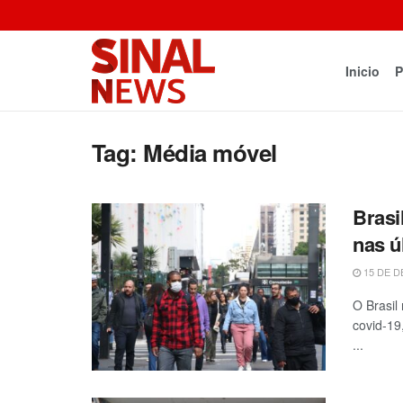
Inicio
P
Tag:
Média móvel
Brasi
nas ú
15 DE D
O Brasil
covid-19
...