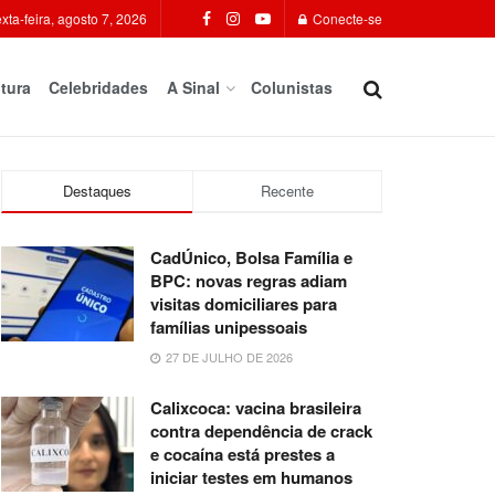
xta-feira, agosto 7, 2026
Conecte-se
tura
Celebridades
A Sinal
Colunistas
Destaques
Recente
CadÚnico, Bolsa Família e
BPC: novas regras adiam
visitas domiciliares para
famílias unipessoais
27 DE JULHO DE 2026
Calixcoca: vacina brasileira
contra dependência de crack
e cocaína está prestes a
iniciar testes em humanos