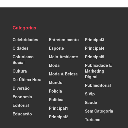
Categorias
Celebridades
Entretenimento
Principal3
Cidades
Esporte
Principal4
Colunismo
Meio Ambiente
Principal5
Social
Moda
Publicidade E
Cultura
Marketing
Moda & Beleza
Digital
De Última Hora
Mundo
Publieditorial
Diversão
Polícia
S.Vip
Economia
Política
Saúde
Editorial
Principal1
Sem Categoria
Educação
Principal2
Turismo