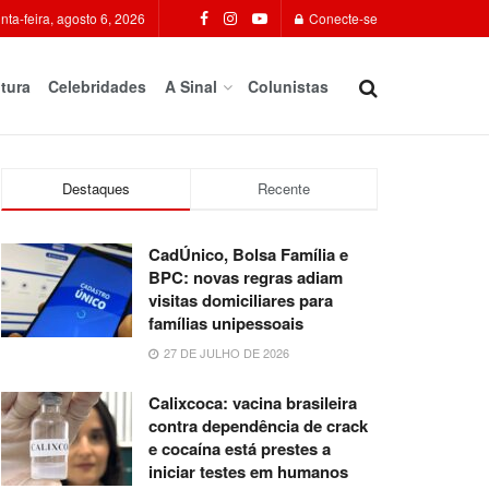
nta-feira, agosto 6, 2026
Conecte-se
tura
Celebridades
A Sinal
Colunistas
Destaques
Recente
CadÚnico, Bolsa Família e
BPC: novas regras adiam
visitas domiciliares para
famílias unipessoais
27 DE JULHO DE 2026
Calixcoca: vacina brasileira
contra dependência de crack
e cocaína está prestes a
iniciar testes em humanos