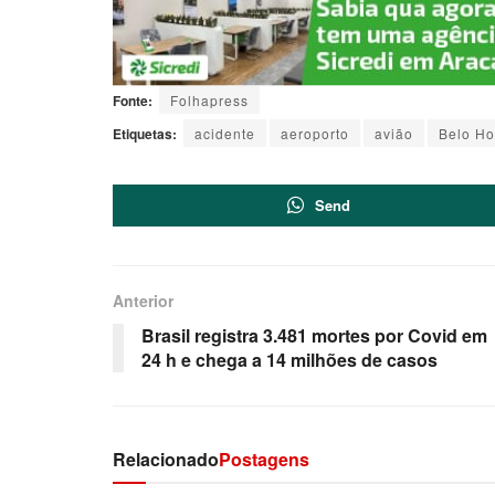
Fonte:
Folhapress
Etiquetas:
acidente
aeroporto
avião
Belo Ho
Send
Anterior
Brasil registra 3.481 mortes por Covid em
24 h e chega a 14 milhões de casos
Relacionado
Postagens