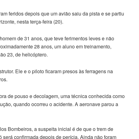
m feridos depois que um avião saiu da pista e se partiu
onte, nesta terça-feira (20).
 homem de 31 anos, que teve ferimentos leves e não
 aproximadamente 28 anos, um aluno em treinamento,
ão 23, de helicóptero.
rutor. Ele e o piloto ficaram presos às ferragens na
ros.
obra de pouso e decolagem, uma técnica conhecida como
rução, quando ocorreu o acidente. A aeronave parou a
s Bombeiros, a suspeita inicial é de que o trem de
 será confirmada depois de perícia. Ainda não foram