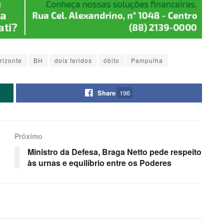
rizonte
BH
dois feridos
óbito
Pampulha
Share
196
Próximo
Ministro da Defesa, Braga Netto pede respeito
às urnas e equilíbrio entre os Poderes