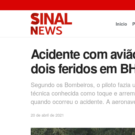
Inicio
P
Acidente com aviã
dois feridos em B
Segundo os Bombeiros, o piloto fazi
técnica conhecida como toque e arrem
quando ocorreu o acidente. A aeronave
20 de abril de 2021