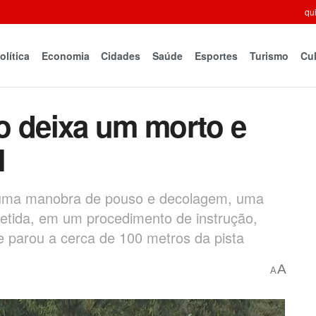
qui
olítica
Economia
Cidades
Saúde
Esportes
Turismo
Cul
o deixa um morto e
H
a uma manobra de pouso e decolagem, uma
etida, em um procedimento de instrução,
 parou a cerca de 100 metros da pista
A
A