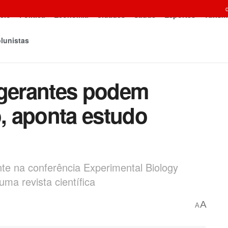
icio
Política
Economia
Cidades
Saúde
Esportes
Turism
lunistas
igerantes podem
o, aponta estudo
te na conferência Experimental Biology
ma revista científica
A
A