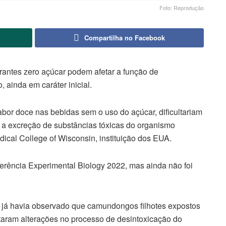
Foto: Reprodução
Compartilha no Facebook
rantes zero açúcar podem afetar a função de
 ainda em caráter inicial.
or doce nas bebidas sem o uso do açúcar, dificultariam
a a excreção de substâncias tóxicas do organismo
cal College of Wisconsin, instituição dos EUA.
erência Experimental Biology 2022, mas ainda não foi
s já havia observado que camundongos filhotes expostos
aram alterações no processo de desintoxicação do