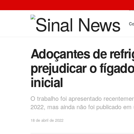
In
Co
Adoçantes de refr
prejudicar o fígad
inicial
O trabalho foi apresentado recentemen
2022, mas ainda não foi publicado em u
18 de abril de 2022