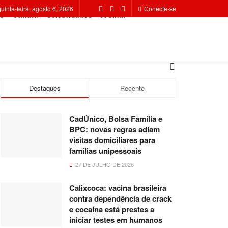
quinta-feira, agosto 6, 2026
Conecte-se
o
Cultura
Celebridades
A Sinal
Destaques
Recente
CadÚnico, Bolsa Família e
BPC: novas regras adiam
visitas domiciliares para
famílias unipessoais
27 DE JULHO DE 2026
Calixcoca: vacina brasileira
contra dependência de crack
e cocaína está prestes a
iniciar testes em humanos