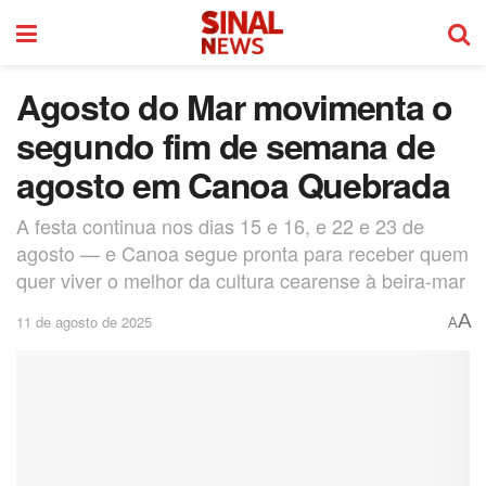
Agosto do Mar movimenta o
segundo fim de semana de
agosto em Canoa Quebrada
A festa continua nos dias 15 e 16, e 22 e 23 de
agosto — e Canoa segue pronta para receber quem
quer viver o melhor da cultura cearense à beira-mar
A
11 de agosto de 2025
A