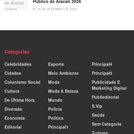
Público de Aracati 2026
16 DE DEZEMBRO DE 2025
Categorias
Celebridades
Esporte
Principal4
Cidades
Meio Ambiente
Principal5
Colunismo Social
Moda
Publicidade E
Marketing Digital
Cultura
Moda & Beleza
Publieditorial
De Última Hora
Mundo
S.Vip
Diversão
Polícia
Saúde
Economia
Política
Sem Categoria
Editorial
Principal1
Turismo