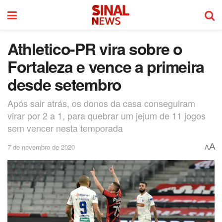
Athletico-PR vira sobre o
Fortaleza e vence a primeira
desde setembro
Após sair atrás, os donos da casa conseguiram
virar por 2 a 1, para quebrar um jejum de 11 jogos
sem vencer nesta temporada
A
7 de novembro de 2020
A