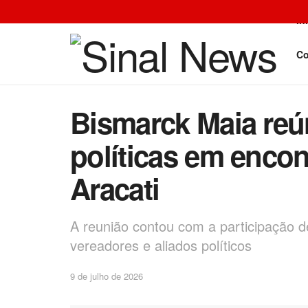
In
Co
Bismarck Maia reú
políticas em encon
Aracati
A reunião contou com a participação d
vereadores e aliados políticos
9 de julho de 2026