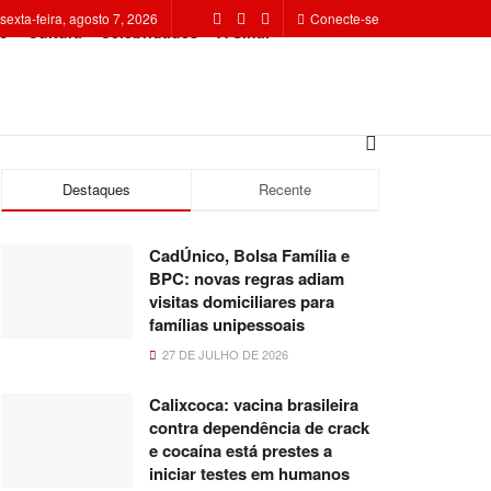
sexta-feira, agosto 7, 2026
Conecte-se
o
Cultura
Celebridades
A Sinal
Destaques
Recente
CadÚnico, Bolsa Família e
BPC: novas regras adiam
visitas domiciliares para
famílias unipessoais
27 DE JULHO DE 2026
Calixcoca: vacina brasileira
contra dependência de crack
e cocaína está prestes a
iniciar testes em humanos