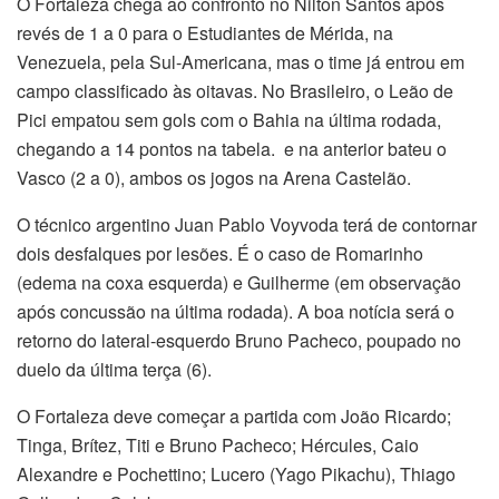
O Fortaleza chega ao confronto no Nilton Santos após
revés de 1 a 0 para o Estudiantes de Mérida, na
Venezuela, pela Sul-Americana, mas o time já entrou em
campo classificado às oitavas. No Brasileiro, o Leão de
Pici empatou sem gols com o Bahia na última rodada,
chegando a 14 pontos na tabela. e na anterior bateu o
Vasco (2 a 0), ambos os jogos na Arena Castelão.
O técnico argentino Juan Pablo Voyvoda terá de contornar
dois desfalques por lesões. É o caso de Romarinho
(edema na coxa esquerda) e Guilherme (em observação
após concussão na última rodada). A boa notícia será o
retorno do lateral-esquerdo Bruno Pacheco, poupado no
duelo da última terça (6).
O Fortaleza deve começar a partida com João Ricardo;
Tinga, Brítez, Titi e Bruno Pacheco; Hércules, Caio
Alexandre e Pochettino; Lucero (Yago Pikachu), Thiago