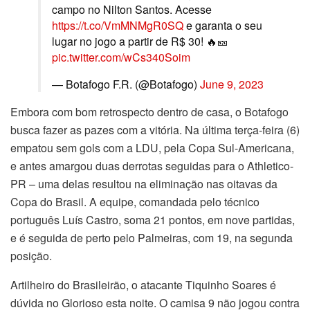
campo no Nilton Santos. Acesse
https://t.co/VmMNMgR0SQ
e garanta o seu
lugar no jogo a partir de R$ 30! 🔥🎫
pic.twitter.com/wCs340Soim
— Botafogo F.R. (@Botafogo)
June 9, 2023
Embora com bom retrospecto dentro de casa, o Botafogo
busca fazer as pazes com a vitória. Na última terça-feira (6)
empatou sem gols com a LDU, pela Copa Sul-Americana,
e antes amargou duas derrotas seguidas para o Athletico-
PR – uma delas resultou na eliminação nas oitavas da
Copa do Brasil. A equipe, comandada pelo técnico
português Luís Castro, soma 21 pontos, em nove partidas,
e é seguida de perto pelo Palmeiras, com 19, na segunda
posição.
Artilheiro do Brasileirão, o atacante Tiquinho Soares é
dúvida no Glorioso esta noite. O camisa 9 não jogou contra