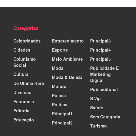
Categorias
Celebridades
Entretenimento
Principal3
Cidades
Esporte
Principal4
Colunismo
Meio Ambiente
Principal5
Social
Moda
Publicidade E
Cultura
Marketing
Moda & Beleza
Digital
De Última Hora
Mundo
Publieditorial
Diversão
Polícia
S.Vip
Economia
Política
Saúde
Editorial
Principal1
Sem Categoria
Educação
Principal2
Turismo