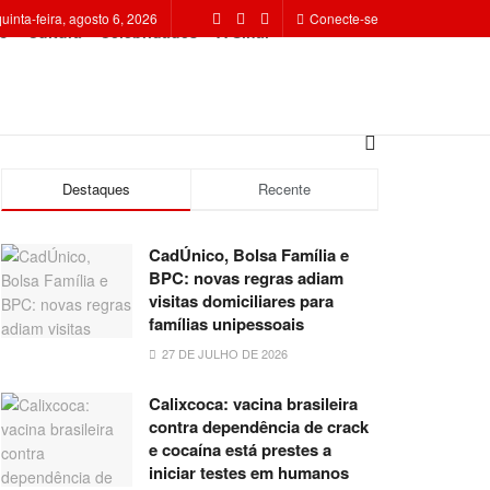
quinta-feira, agosto 6, 2026
Conecte-se
o
Cultura
Celebridades
A Sinal
Destaques
Recente
CadÚnico, Bolsa Família e
BPC: novas regras adiam
visitas domiciliares para
famílias unipessoais
27 DE JULHO DE 2026
Calixcoca: vacina brasileira
contra dependência de crack
e cocaína está prestes a
iniciar testes em humanos