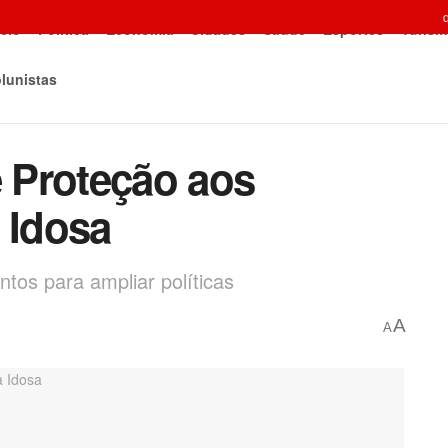
icio
Política
Economia
Cidades
Saúde
Esportes
Turism
lunistas
e Proteção aos
 Idosa
ntos para ampliar políticas
A
A