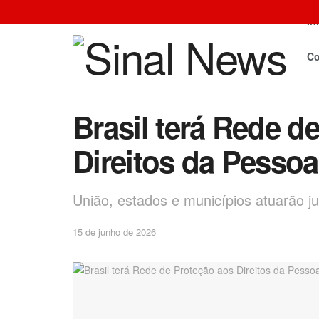
In
Co
Brasil terá Rede d
Direitos da Pessoa
União, estados e municípios atuarão ju
15 de junho de 2026