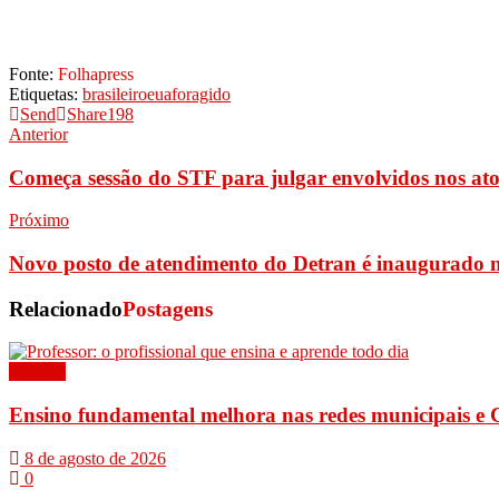
Fonte:
Folhapress
Etiquetas:
brasileiro
eua
foragido
Send
Share
198
Anterior
Começa sessão do STF para julgar envolvidos nos atos
Próximo
Novo posto de atendimento do Detran é inaugurado
Relacionado
Postagens
Cidades
Ensino fundamental melhora nas redes municipais e 
8 de agosto de 2026
0