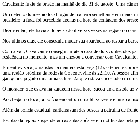
Cavalcante fugiu da prisão na manhã do dia 31 de agosto. Uma câmera
Um detento do mesmo local fugiu de maneira semelhante em maio, mas
brasileiro, a fuga foi percebida apenas na hora da contagem dos presos
Desde então, ele havia sido avistado diversas vezes na região do cond
Nos últimos dias, ele conseguiu mudar sua aparência ao raspar a barb
Com a van, Cavalcante conseguiu ir até a casa de dois conhecidos pa
residência no momento, mas um chegou a conversar com Cavalcante r
Em entrevista a jornalistas na manhã desta terça (12), o tenente-coro
uma região próxima da rodovia Coventryville às 22h10. A pessoa afi
garagem e pegado uma arma calibre 22 que estava encostado em um c
O morador, que estava na garagem nessa hora, sacou uma pistola ao ve
Ao chegar no local, a polícia encontrou uma blusa verde e uma camisa
Além da polícia estadual, participavam das buscas a patrulha de front
Escolas da região suspenderam as aulas após serem notificadas pela po