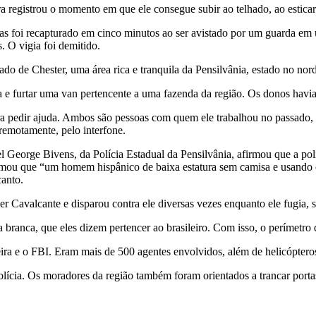
 registrou o momento em que ele consegue subir ao telhado, ao estica
 foi recapturado em cinco minutos ao ser avistado por um guarda em um
. O vigia foi demitido.
ado de Chester, uma área rica e tranquila da Pensilvânia, estado no nor
a e furtar uma van pertencente a uma fazenda da região. Os donos havi
ra pedir ajuda. Ambos são pessoas com quem ele trabalhou no passado,
emotamente, pelo interfone.
nel George Bivens, da Polícia Estadual da Pensilvânia, afirmou que a po
rmou que “um homem hispânico de baixa estatura sem camisa e usando c
anto.
r Cavalcante e disparou contra ele diversas vezes enquanto ele fugia, s
 branca, que eles dizem pertencer ao brasileiro. Com isso, o perímetro
eira e o FBI. Eram mais de 500 agentes envolvidos, além de helicópteros
lícia. Os moradores da região também foram orientados a trancar portas