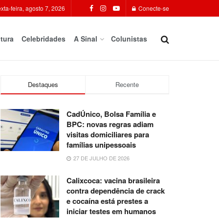
xta-feira, agosto 7, 2026
Conecte-se
tura
Celebridades
A Sinal
Colunistas
Destaques
Recente
CadÚnico, Bolsa Família e
BPC: novas regras adiam
visitas domiciliares para
famílias unipessoais
27 DE JULHO DE 2026
Calixcoca: vacina brasileira
contra dependência de crack
e cocaína está prestes a
iniciar testes em humanos