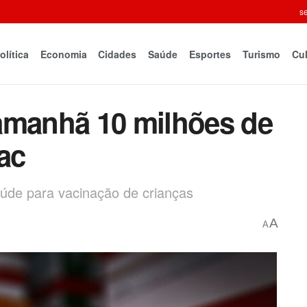
se
olítica
Economia
Cidades
Saúde
Esportes
Turismo
Cul
amanhã 10 milhões de
ac
aúde para vacinação de crianças
A
A