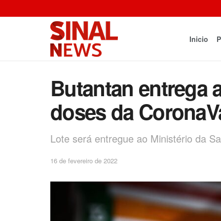
Inicio
P
Butantan entrega 
doses da CoronaV
Lote será entregue ao Ministério da S
16 de fevereiro de 2022