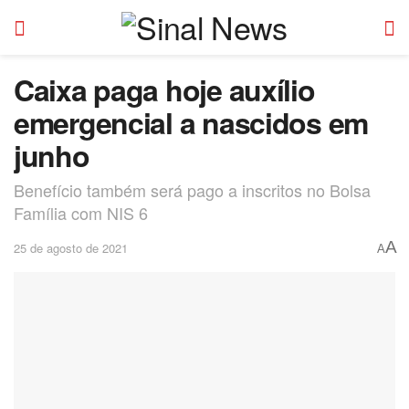
Caixa paga hoje auxílio
emergencial a nascidos em
junho
Benefício também será pago a inscritos no Bolsa
Família com NIS 6
A
25 de agosto de 2021
A