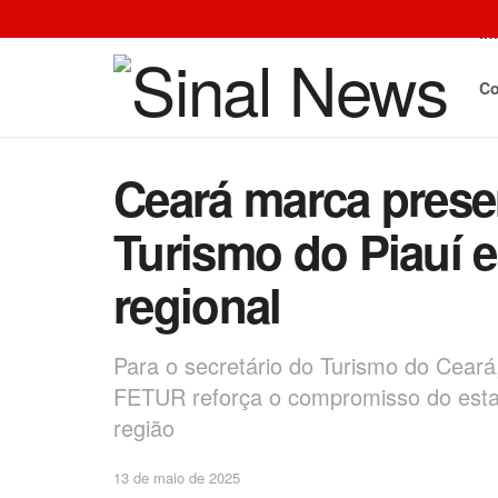
In
Co
Ceará marca presen
Turismo do Piauí e
regional
Para o secretário do Turismo do Ceará
FETUR reforça o compromisso do esta
região
13 de maio de 2025