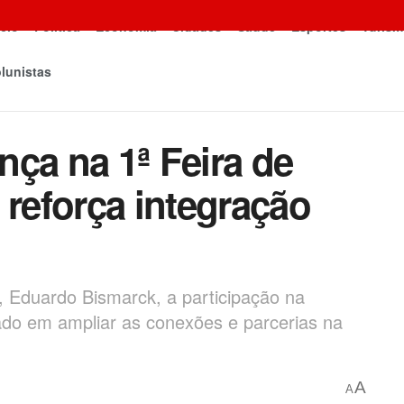
icio
Política
Economia
Cidades
Saúde
Esportes
Turism
lunistas
ça na 1ª Feira de
 reforça integração
, Eduardo Bismarck, a participação na
do em ampliar as conexões e parcerias na
A
A