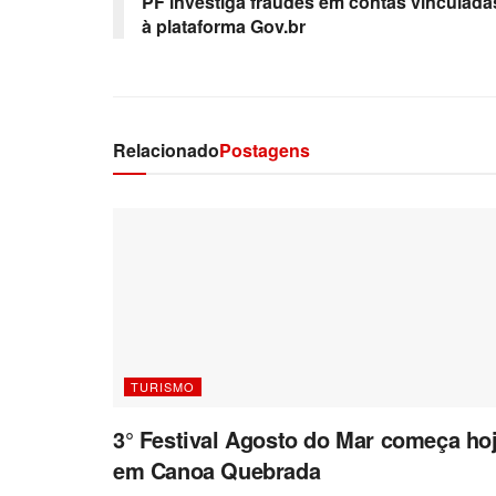
PF investiga fraudes em contas vinculada
à plataforma Gov.br
Relacionado
Postagens
TURISMO
3° Festival Agosto do Mar começa ho
em Canoa Quebrada