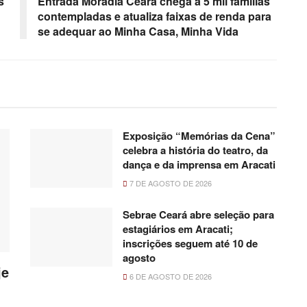
s
Entrada Moradia Ceará chega a 5 mil famílias
contempladas e atualiza faixas de renda para
se adequar ao Minha Casa, Minha Vida
Exposição “Memórias da Cena”
celebra a história do teatro, da
dança e da imprensa em Aracati
7 DE AGOSTO DE 2026
Sebrae Ceará abre seleção para
estagiários em Aracati;
inscrições seguem até 10 de
agosto
je
6 DE AGOSTO DE 2026