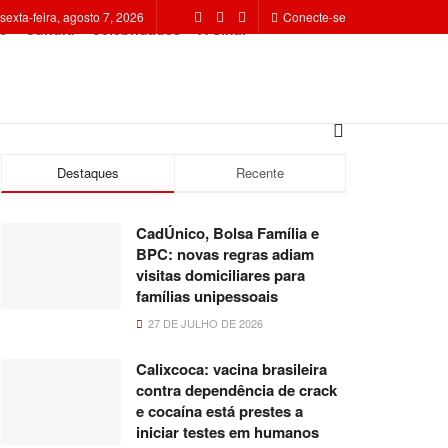
sexta-feira, agosto 7, 2026
Conecte-se
o
Cultura
Celebridades
A Sinal
Destaques
Recente
CadÚnico, Bolsa Família e
BPC: novas regras adiam
visitas domiciliares para
famílias unipessoais
27 DE JULHO DE 2026
Calixcoca: vacina brasileira
contra dependência de crack
e cocaína está prestes a
iniciar testes em humanos