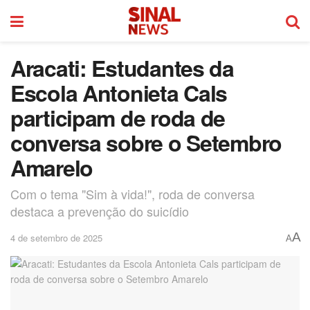
Aracati: Estudantes da
Escola Antonieta Cals
participam de roda de
conversa sobre o Setembro
Amarelo
Com o tema "Sim à vida!", roda de conversa
destaca a prevenção do suicídio
A
4 de setembro de 2025
A