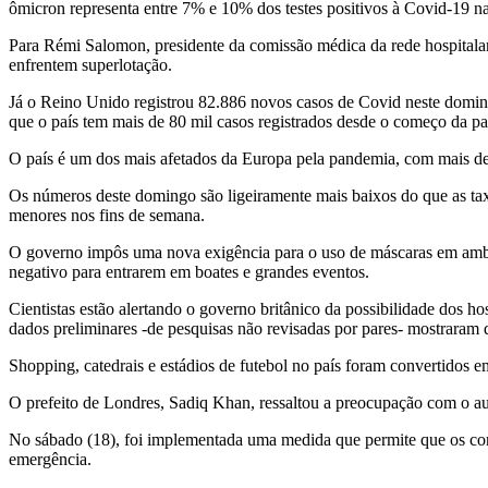
ômicron representa entre 7% e 10% dos testes positivos à Covid-19 n
Para Rémi Salomon, presidente da comissão médica da rede hospitalar p
enfrentem superlotação.
Já o Reino Unido registrou 82.886 novos casos de Covid neste doming
que o país tem mais de 80 mil casos registrados desde o começo da p
O país é um dos mais afetados da Europa pela pandemia, com mais de
Os números deste domingo são ligeiramente mais baixos do que as taxa
menores nos fins de semana.
O governo impôs uma nova exigência para o uso de máscaras em ambie
negativo para entrarem em boates e grandes eventos.
Cientistas estão alertando o governo britânico da possibilidade dos h
dados preliminares -de pesquisas não revisadas por pares- mostraram 
Shopping, catedrais e estádios de futebol no país foram convertidos 
O prefeito de Londres, Sadiq Khan, ressaltou a preocupação com o au
No sábado (18), foi implementada uma medida que permite que os cons
emergência.