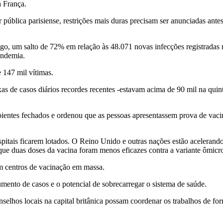
a França.
ública parisiense, restrições mais duras precisam ser anunciadas antes 
o, um salto de 72% em relação às 48.071 novas infecções registradas n
andemia.
 147 mil vítimas.
s de casos diários recordes recentes -estavam acima de 90 mil na quin
ntes fechados e ordenou que as pessoas apresentassem prova de vacin
ospitais ficarem lotados. O Reino Unido e outras nações estão acelerand
que duas doses da vacina foram menos eficazes contra a variante ômicr
em centros de vacinação em massa.
mento de casos e o potencial de sobrecarregar o sistema de saúde.
elhos locais na capital britânica possam coordenar os trabalhos de fo