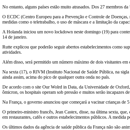
No entanto, alguns países estão muito atrasados. Dos 27 membros da
O ECDC (Centro Europeu para a Prevenção e Controle de Doenças, na s
medidas como o teletrabalho, o uso de máscara e a limitação da capa
A Holanda iniciou um novo lockdown neste domingo (19) para conter a
14 de janeiro.
Rutte explicou que poderão seguir abertos estabelecimentos como supe
atividades.
Além disso, será permitido um número máximo de dois visitantes em c
Na sexta (17), o RIVM (Instituto Nacional de Saúde Pública, na sig
ainda assim, acima do pico de qualquer outra onda no país.
De acordo com o site Our Wolrd in Data, da Universidade de Oxford
ômicron, os hospitais operam sob pressão e muitos serão incapazes de
Na França, o governo anunciou que começará a vacinar crianças de 5 a
O primeiro-ministro francês, Jean Castex, disse, na última sexta, q
em restaurantes, cafés e outros estabelecimentos públicos. A medida 
Os últimos dados da agência de saúde pública da França não são anim