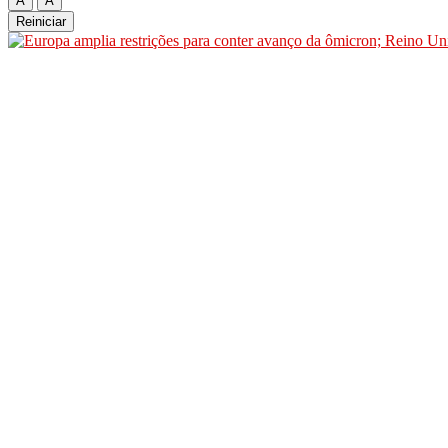
A
A
Reiniciar