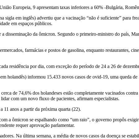
 União Europeia, 9 apresentam taxas inferiores a 60% -Bulgária, Romê
igla em inglês) advertiu que a vacinação “não é suficiente” para frea
cidade em espaços públicos.
 disseminação da ômicron. Segundo o primeiro-ministro do país, Mark 
rmercados, farmácias e postos de gasolina, enquanto restaurantes, cine
ada residência por dia, com exceção do período de 24 a 26 de dezembro
la em holandês) informou 15.433 novos casos de ovid-19, uma queda d
, cerca de 74,6% dos holandeses estão completamente vacinados contr
 lidar com um novo fluxo de pacientes, afirmam especialistas.
 11 anos a partir da próxima quarta (22).
ue, com a ômicron se espalhando como “um raio”, o governo propôs exig
pendente requer aprovação parlamentar.
adores. Na última semana, a média de novos casos da doença se estabi