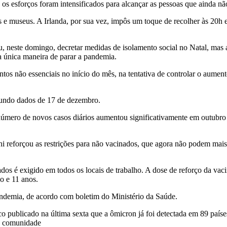
os esforços foram intensificados para alcançar as pessoas que ainda nã
s e museus. A Irlanda, por sua vez, impôs um toque de recolher às 20h 
u, neste domingo, decretar medidas de isolamento social no Natal, mas
a única maneira de parar a pandemia.
tos não essenciais no início do mês, na tentativa de controlar o aume
gundo dados de 17 de dezembro.
número de novos casos diários aumentou significativamente em outubr
ghi reforçou as restrições para não vacinados, que agora não podem mais
ados é exigido em todos os locais de trabalho. A dose de reforço da vac
o e 11 anos.
andemia, de acordo com boletim do Ministério da Saúde.
ublicado na última sexta que a ômicron já foi detectada em 89 paíse
na comunidade