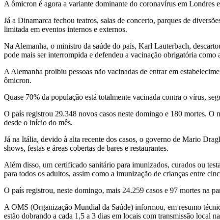
A ômicron é agora a variante dominante do coronavírus em Londres e 
Já a Dinamarca fechou teatros, salas de concerto, parques de diversõe
limitada em eventos internos e externos.
Na Alemanha, o ministro da saúde do país, Karl Lauterbach, descarto
pode mais ser interrompida e defendeu a vacinação obrigatória como 
A Alemanha proibiu pessoas não vacinadas de entrar em estabelecimen
ômicron.
Quase 70% da população está totalmente vacinada contra o vírus, se
O país registrou 29.348 novos casos neste domingo e 180 mortes. O 
desde o início do mês.
Já na Itália, devido à alta recente dos casos, o governo de Mario Dra
shows, festas e áreas cobertas de bares e restaurantes.
Além disso, um certificado sanitário para imunizados, curados ou test
para todos os adultos, assim como a imunização de crianças entre cinc
O país registrou, neste domingo, mais 24.259 casos e 97 mortes na p
A OMS (Organização Mundial da Saúde) informou, em resumo técnico p
estão dobrando a cada 1,5 a 3 dias em locais com transmissão local 