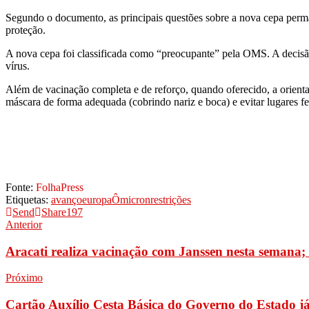
Segundo o documento, as principais questões sobre a nova cepa perma
proteção.
A nova cepa foi classificada como “preocupante” pela OMS. A decisão
vírus.
Além de vacinação completa e de reforço, quando oferecido, a orientaç
máscara de forma adequada (cobrindo nariz e boca) e evitar lugares 
Fonte:
FolhaPress
Etiquetas:
avanço
europa
Ômicron
restrições
Send
Share
197
Anterior
Aracati realiza vacinação com Janssen nesta semana; c
Próximo
Cartão Auxílio Cesta Básica do Governo do Estado já 