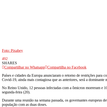
Foto: Pixabey
492
SHARES
Compartilhar no Whatsapp
Compartilha no Facebook
Países e cidades da Europa anunciaram o retorno de restrições para 
Covid-19, ainda mais contagiosa que as anteriores, será a dominante 
No Reino Unido, 12 pessoas infectadas com a ômicron morreram e 104
segunda-feira (20).
Durante uma reunião na semana passada, os governantes europeus des
população com as duas doses.