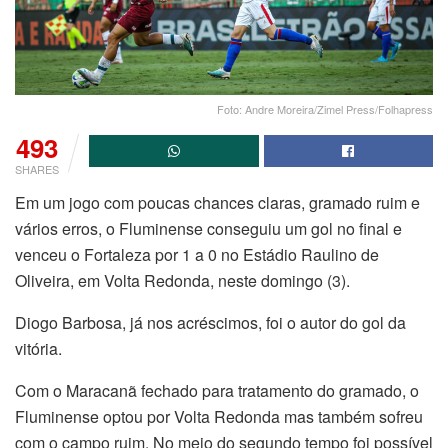
Foto: Andre Moreira/Zimel Press/Folhapress
493
SHARES
Em um jogo com poucas chances claras, gramado ruim e
vários erros, o Fluminense conseguiu um gol no final e
venceu o Fortaleza por 1 a 0 no Estádio Raulino de
Oliveira, em Volta Redonda, neste domingo (3).
Diogo Barbosa, já nos acréscimos, foi o autor do gol da
vitória.
Com o Maracanã fechado para tratamento do gramado, o
Fluminense optou por Volta Redonda mas também sofreu
com o campo ruim. No meio do segundo tempo foi possível