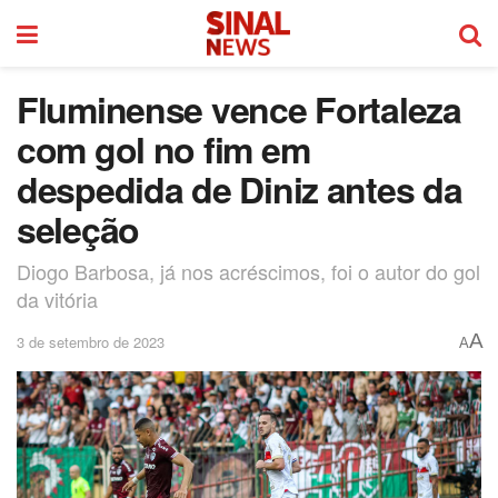
Fluminense vence Fortaleza
com gol no fim em
despedida de Diniz antes da
seleção
Diogo Barbosa, já nos acréscimos, foi o autor do gol
da vitória
A
3 de setembro de 2023
A