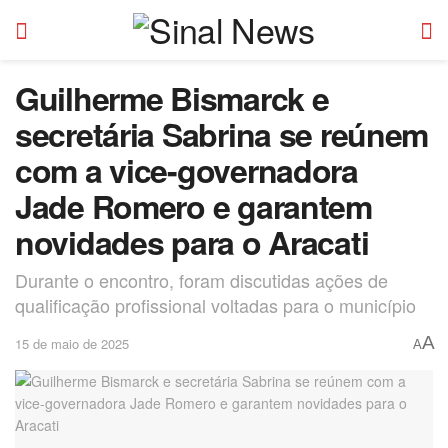
Guilherme Bismarck e
secretária Sabrina se reúnem
com a vice-governadora
Jade Romero e garantem
novidades para o Aracati
Durante o encontro, foram discutidas ações de
qualificação profissional voltadas para o município
A
15 de maio de 2025
A