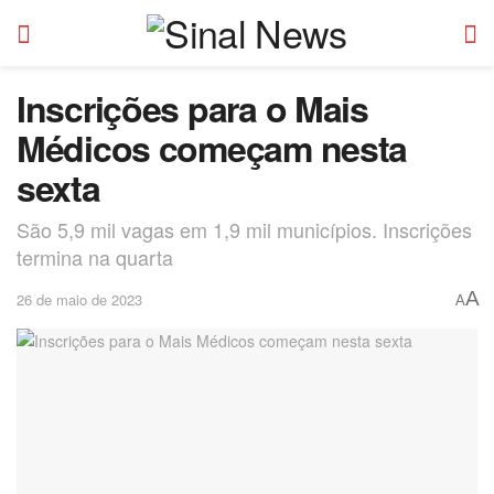
Inscrições para o Mais
Médicos começam nesta
sexta
São 5,9 mil vagas em 1,9 mil municípios. Inscrições
termina na quarta
A
26 de maio de 2023
A