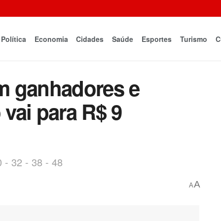
Política
Economia
Cidades
Saúde
Esportes
Turismo
C
m ganhadores e
vai para R$ 9
- 32 - 38 - 48
A
A