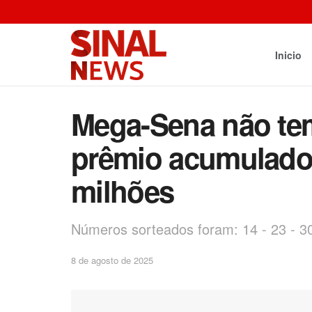
Inicio
Mega-Sena não te
prêmio acumulado 
milhões
Números sorteados foram: 14 - 23 - 30 
8 de agosto de 2025