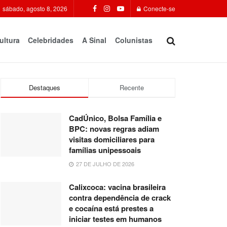
sábado, agosto 8, 2026
Conecte-se
ultura
Celebridades
A Sinal
Colunistas
Destaques
Recente
CadÚnico, Bolsa Família e
BPC: novas regras adiam
visitas domiciliares para
famílias unipessoais
27 DE JULHO DE 2026
Calixcoca: vacina brasileira
contra dependência de crack
e cocaína está prestes a
iniciar testes em humanos