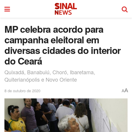
MP celebra acordo para
campanha eleitoral em
diversas cidades do interior
do Ceará
Quixadá, Banabuiú, Choró, Ibaretama,
Quiterianópolis e Novo Oriente
A
8 de outubro de 2020
A