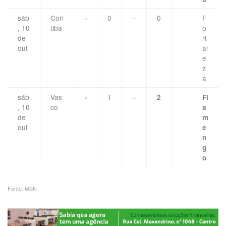
sáb
Cori
0
–
0
F
, 10
tiba
o
de
rt
out
al
e
z
a
sáb
Vas
1
–
2
Fl
, 10
co
a
de
m
out
e
n
g
o
Fonte: MSN