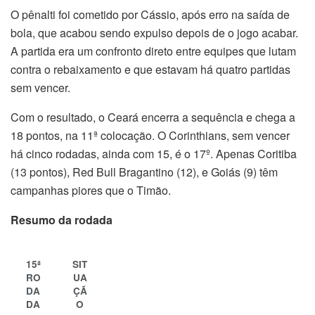
O pênalti foi cometido por Cássio, após erro na saída de
bola, que acabou sendo expulso depois de o jogo acabar.
A partida era um confronto direto entre equipes que lutam
contra o rebaixamento e que estavam há quatro partidas
sem vencer.
Com o resultado, o Ceará encerra a sequência e chega a
18 pontos, na 11ª colocação. O Corinthians, sem vencer
há cinco rodadas, ainda com 15, é o 17º. Apenas Coritiba
(13 pontos), Red Bull Bragantino (12), e Goiás (9) têm
campanhas piores que o Timão.
Resumo da rodada
15ª
SIT
RO
UA
DA
ÇÃ
DA
O