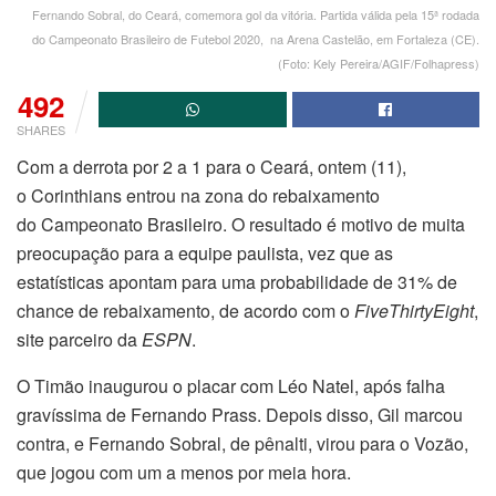
Fernando Sobral, do Ceará, comemora gol da vitória. Partida válida pela 15ª rodada
do Campeonato Brasileiro de Futebol 2020, na Arena Castelão, em Fortaleza (CE).
(Foto: Kely Pereira/AGIF/Folhapress)
492
SHARES
Com a derrota por 2 a 1 para o Ceará, ontem (11),
o Corinthians entrou na zona do rebaixamento
do Campeonato Brasileiro. O resultado é motivo de muita
preocupação para a equipe paulista, vez que as
estatísticas apontam para uma probabilidade de 31% de
chance de rebaixamento, de acordo com o
FiveThirtyEight
,
site parceiro da
ESPN
.
O Timão inaugurou o placar com Léo Natel, após falha
gravíssima de Fernando Prass. Depois disso, Gil marcou
contra, e Fernando Sobral, de pênalti, virou para o Vozão,
que jogou com um a menos por meia hora.