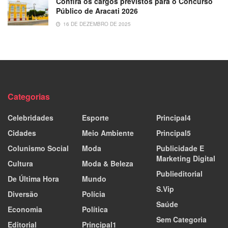
Confira os cargos previstos para o Concurso
Público de Aracati 2026
16 DE DEZEMBRO DE 2025
Categorias
Celebridades
Esporte
Principal4
Cidades
Meio Ambiente
Principal5
Colunismo Social
Moda
Publicidade E
Marketing Digital
Cultura
Moda & Beleza
Publieditorial
De Última Hora
Mundo
S.Vip
Diversão
Polícia
Saúde
Economia
Política
Sem Categoria
Editorial
Principal1