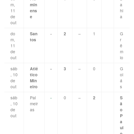
m,
a
min
11
hi
ens
de
a
e
out
do
–
1
G
San
2
m,
r
tos
11
ê
de
m
out
io
sáb
–
0
G
Atlé
3
, 10
oi
tico
de
á
Min
out
s
eiro
sáb
Pal
0
–
2
S
, 10
meir
ã
de
as
o
out
P
a
ul
o