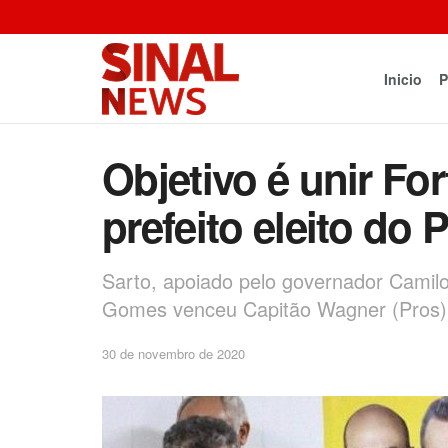
Inicio
P
Objetivo é unir For
prefeito eleito do 
Sarto, apoiado pelo governador Camilo
Gomes venceu Capitão Wagner (Pros)
30 de novembro de 2020