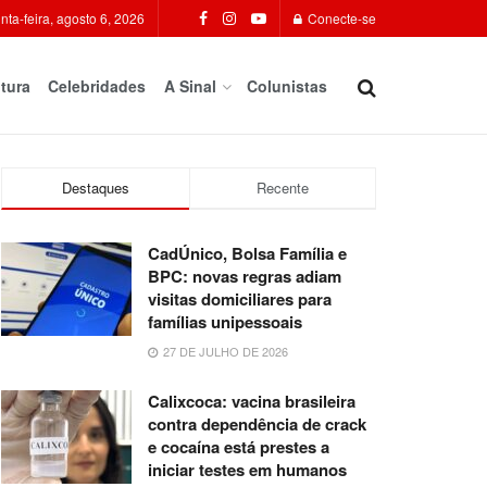
nta-feira, agosto 6, 2026
Conecte-se
tura
Celebridades
A Sinal
Colunistas
Destaques
Recente
CadÚnico, Bolsa Família e
BPC: novas regras adiam
visitas domiciliares para
famílias unipessoais
27 DE JULHO DE 2026
Calixcoca: vacina brasileira
contra dependência de crack
e cocaína está prestes a
iniciar testes em humanos