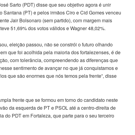
 José Sarto (PDT) disse que seu objetivo agora é unir
lo Santana (PT) e pelos irmãos Ciro e Cid Gomes venceu
dente Jair Bolsonaro (sem partido), com margem mais
 teve 51,69% dos votos válidos e Wagner 48,02%.
ou, eleição passou, não se constrói o futuro olhando
em que foi acolhida pela maioria dos fortalezenses, é de
cação, com tolerância, compreendendo as diferenças que
 nesse sentimento de avançar no que já conquistamos e
fios que são enormes que nós temos pela frente”, disse
ampla frente que se formou em torno do candidato neste
 vão da esquerda de PT e PSOL até a centro-direita de
o PDT em Fortaleza, que parte para o seu terceiro