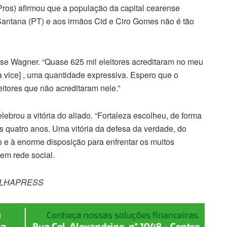
Pros) afirmou que a população da capital cearense
antana (PT) e aos irmãos Cid e Ciro Gomes não é tão
sse Wagner. “Quase 625 mil eleitores acreditaram no meu
a vice] , uma quantidade expressiva. Espero que o
eitores que não acreditaram nele.”
ebrou a vitória do aliado. “Fortaleza escolheu, de forma
os quatro anos. Uma vitória da defesa da verdade, do
o e à enorme disposição para enfrentar os muitos
 em rede social.
OLHAPRESS