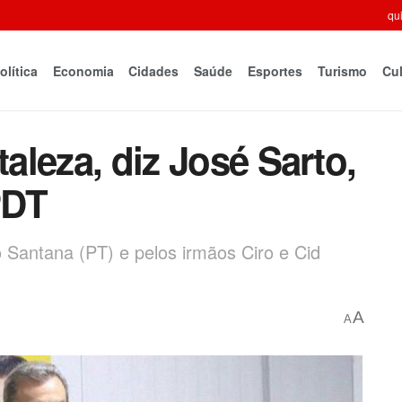
qui
olítica
Economia
Cidades
Saúde
Esportes
Turismo
Cul
taleza, diz José Sarto,
PDT
 Santana (PT) e pelos irmãos Ciro e Cid
A
A