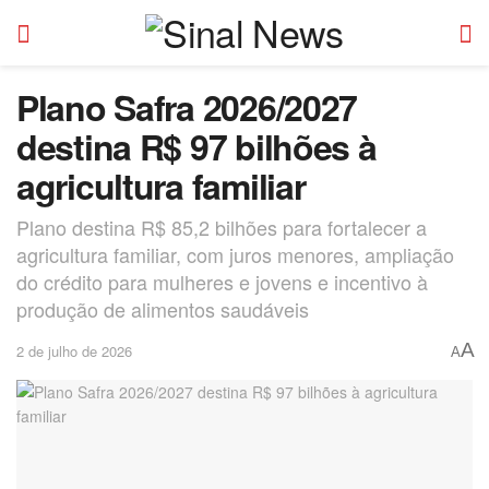
Plano Safra 2026/2027
destina R$ 97 bilhões à
agricultura familiar
Plano destina R$ 85,2 bilhões para fortalecer a
agricultura familiar, com juros menores, ampliação
do crédito para mulheres e jovens e incentivo à
produção de alimentos saudáveis
A
2 de julho de 2026
A