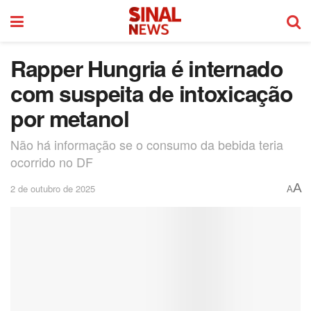
Rapper Hungria é internado
com suspeita de intoxicação
por metanol
Não há informação se o consumo da bebida teria
ocorrido no DF
A
2 de outubro de 2025
A