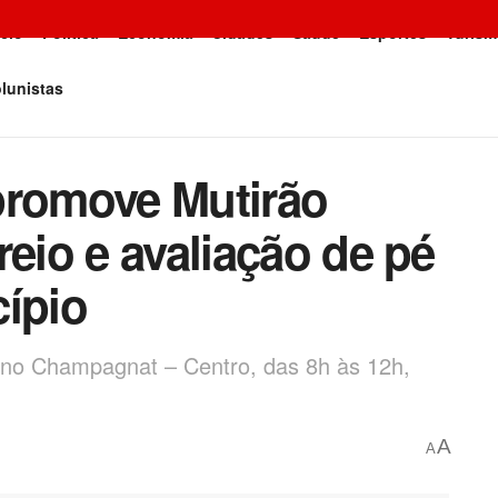
icio
Política
Economia
Cidades
Saúde
Esportes
Turism
lunistas
promove Mutirão
reio e avaliação de pé
cípio
ino Champagnat – Centro, das 8h às 12h,
A
A