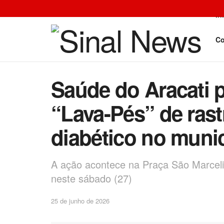
In
Co
Saúde do Aracati 
“Lava-Pés” de rast
diabético no muni
A ação acontece na Praça São Marcel
neste sábado (27)
25 de junho de 2026