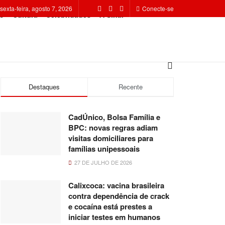
sexta-feira, agosto 7, 2026
Conecte-se
o
Cultura
Celebridades
A Sinal
Destaques
Recente
CadÚnico, Bolsa Família e
BPC: novas regras adiam
visitas domiciliares para
famílias unipessoais
27 DE JULHO DE 2026
Calixcoca: vacina brasileira
contra dependência de crack
e cocaína está prestes a
iniciar testes em humanos