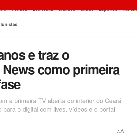
icio
Política
Economia
Cidades
Saúde
Esportes
Turism
lunistas
anos e traz o
 News como primeira
fase
om a primeira TV aberta do interior do Ceará
para o digital com lives, vídeos e o portal
A
A