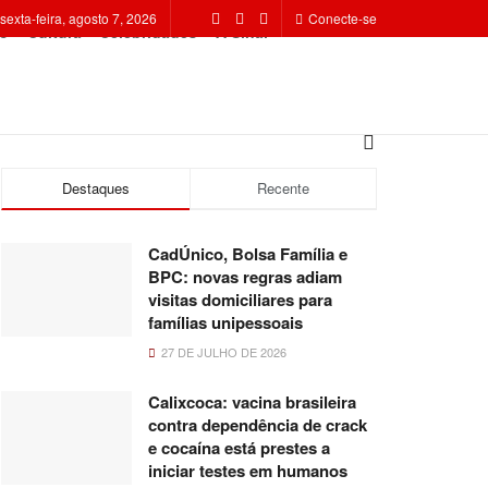
sexta-feira, agosto 7, 2026
Conecte-se
o
Cultura
Celebridades
A Sinal
Destaques
Recente
CadÚnico, Bolsa Família e
BPC: novas regras adiam
visitas domiciliares para
famílias unipessoais
27 DE JULHO DE 2026
Calixcoca: vacina brasileira
contra dependência de crack
e cocaína está prestes a
iniciar testes em humanos