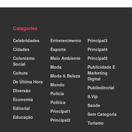
Categorias
Celebridades
Entretenimento
Principal3
Cidades
Esporte
Principal4
Colunismo
Meio Ambiente
Principal5
Social
Moda
Publicidade E
Cultura
Marketing
Moda & Beleza
Digital
De Última Hora
Mundo
Publieditorial
Diversão
Polícia
S.Vip
Economia
Política
Saúde
Editorial
Principal1
Sem Categoria
Educação
Principal2
Turismo