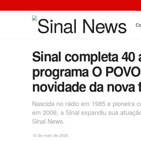
In
Co
Sinal completa 40 
programa O POVO
novidade da nova 
Nascida no rádio em 1985 e pioneira c
em 2006, a Sinal expandiu sua atuação 
Sinal News.
15 de maio de 2026