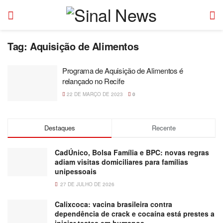
Tag:
Aquisição de Alimentos
Programa de Aquisição de Alimentos é
relançado no Recife
22 DE MARÇO DE 2023
0
Destaques
Recente
CadÚnico, Bolsa Família e BPC: novas regras
adiam visitas domiciliares para famílias
unipessoais
27 DE JULHO DE 2026
Calixcoca: vacina brasileira contra
dependência de crack e cocaína está prestes a
iniciar testes em humanos