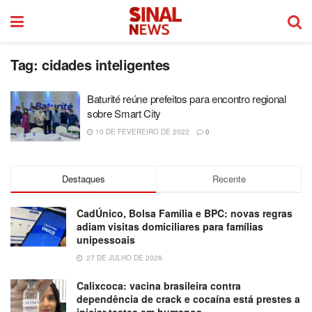
Tag:
cidades inteligentes
Baturité reúne prefeitos para encontro regional
sobre Smart City
10 DE FEVEREIRO DE 2022
0
Destaques
Recente
CadÚnico, Bolsa Família e BPC: novas regras
adiam visitas domiciliares para famílias
unipessoais
27 DE JULHO DE 2026
Calixcoca: vacina brasileira contra
dependência de crack e cocaína está prestes a
iniciar testes em humanos