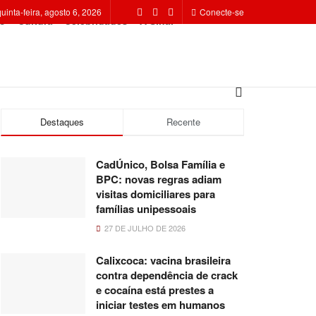
quinta-feira, agosto 6, 2026
Conecte-se
o
Cultura
Celebridades
A Sinal
Destaques
Recente
CadÚnico, Bolsa Família e
BPC: novas regras adiam
visitas domiciliares para
famílias unipessoais
27 DE JULHO DE 2026
Calixcoca: vacina brasileira
contra dependência de crack
e cocaína está prestes a
iniciar testes em humanos