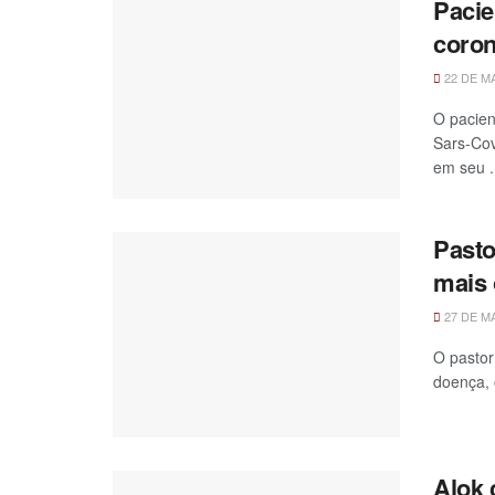
Pacie
coron
22 DE MA
O pacien
Sars-Cov
em seu .
Pasto
mais 
27 DE M
O pastor
doença, 
Alok 