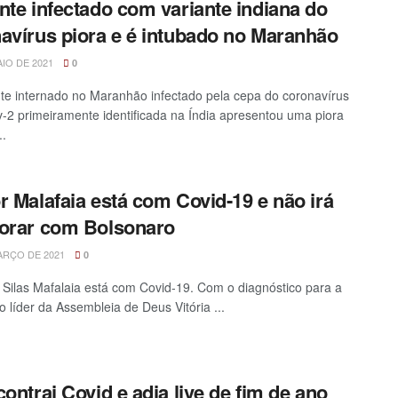
nte infectado com variante indiana do
avírus piora e é intubado no Maranhão
IO DE 2021
0
te internado no Maranhão infectado pela cepa do coronavírus
-2 primeiramente identificada na Índia apresentou uma piora
..
r Malafaia está com Covid-19 e não irá
orar com Bolsonaro
ARÇO DE 2021
0
 Silas Mafalaia está com Covid-19. Com o diagnóstico para a
o líder da Assembleia de Deus Vitória ...
contrai Covid e adia live de fim de ano