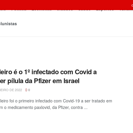
icio
Política
Economia
Cidades
Saúde
Esportes
Turism
lunistas
leiro é o 1º infectado com Covid a
er pílula da Pfizer em Israel
NEIRO DE 2022
0
leiro foi o primeiro infectado com Covid-19 a ser tratado em
om o medicamento paxlovid, da Pfizer, contra ...