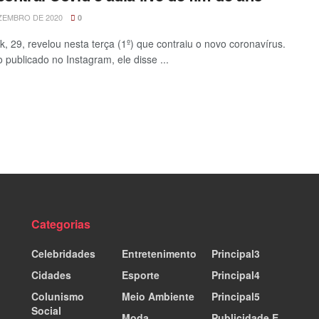
ZEMBRO DE 2020
0
k, 29, revelou nesta terça (1º) que contraiu o novo coronavírus.
 publicado no Instagram, ele disse ...
Categorias
Celebridades
Entretenimento
Principal3
Cidades
Esporte
Principal4
Colunismo
Meio Ambiente
Principal5
Social
Moda
Publicidade E