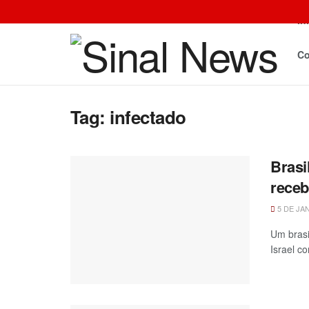
In
Co
Tag:
infectado
Brasi
receb
5 DE JA
Um brasi
Israel c