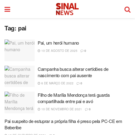
Tag:
pai
Pai, um herói humano
10 DE AGOSTO DE 2025
0
Campanha busca alterar certidões de
nascimento com pai ausente
6 DE MARÇO DE 2022
0
Filho de Marília Mendonça terá guarda
compartilhada entre pai e avó
10 DE NOVEMBRO DE 2021
0
Pai suspeito de estuprar a própria filha é preso pela PC-CE em
Beberibe