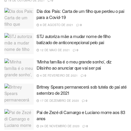
18 DE OUTUBRO DE 2021
0
Dia dos Pais: Carta de um filho que perdeu o pai
para a Covid-19
8 DE AGOSTO DE 2021
0
STJ autoriza mãe a mudar nome de filho
batizado de anticoncepcional pelo pai
12 DE MAIO DE 2021
0
‘Minha família é o meu grande sonho’, diz
Dilsinho ao anunciar que vai ser pai
4 DE FEVEREIRO DE 2021
0
Britney Spears permanecerá sob tutela do pai até
setembro de 2021
17 DE DEZEMBRO DE 2020
0
Pai de Zezé di Camargo e Luciano morre aos 83
anos
24 DE NOVEMBRO DE 2020
0