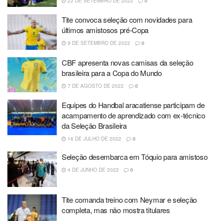
22 DE SETEMBRO DE 2022
0
Tite convoca seleção com novidades para
últimos amistosos pré-Copa
9 DE SETEMBRO DE 2022
0
CBF apresenta novas camisas da seleção
brasileira para a Copa do Mundo
7 DE AGOSTO DE 2022
0
Equipes do Handbal aracatiense participam de
acampamento de aprendizado com ex-técnico
da Seleção Brasileira
16 DE JULHO DE 2022
0
Seleção desembarca em Tóquio para amistoso
4 DE JUNHO DE 2022
0
Tite comanda treino com Neymar e seleção
completa, mas não mostra titulares