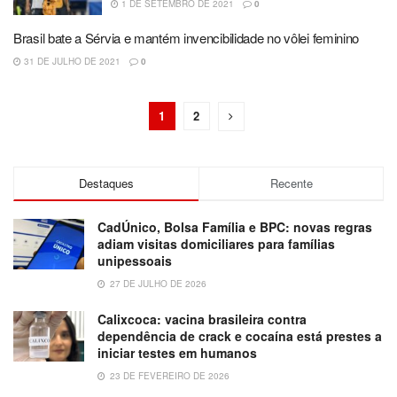
1 DE SETEMBRO DE 2021
0
Brasil bate a Sérvia e mantém invencibilidade no vôlei feminino
31 DE JULHO DE 2021
0
1
2
Destaques
Recente
CadÚnico, Bolsa Família e BPC: novas regras
adiam visitas domiciliares para famílias
unipessoais
27 DE JULHO DE 2026
Calixcoca: vacina brasileira contra
dependência de crack e cocaína está prestes a
iniciar testes em humanos
23 DE FEVEREIRO DE 2026