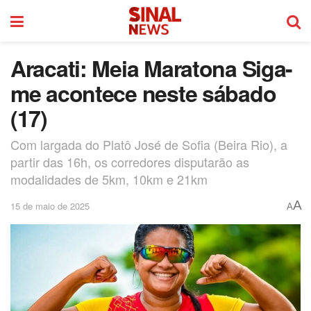
Aracati: Meia Maratona Siga-
me acontece neste sábado
(17)
Com largada do Platô José de Sofia (Beira Rio), a
partir das 16h, os corredores disputarão as
modalidades de 5km, 10km e 21km
A
15 de maio de 2025
A