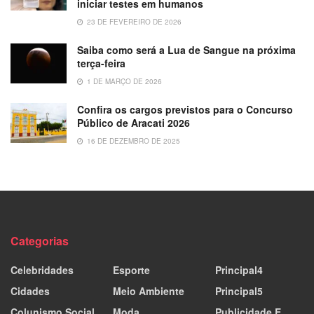
iniciar testes em humanos
23 DE FEVEREIRO DE 2026
Saiba como será a Lua de Sangue na próxima
terça-feira
1 DE MARÇO DE 2026
Confira os cargos previstos para o Concurso
Público de Aracati 2026
16 DE DEZEMBRO DE 2025
Categorias
Celebridades
Esporte
Principal4
Cidades
Meio Ambiente
Principal5
Colunismo Social
Moda
Publicidade E