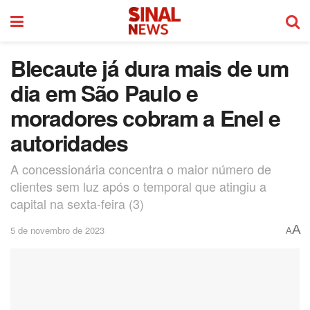
Blecaute já dura mais de um
dia em São Paulo e
moradores cobram a Enel e
autoridades
A concessionária concentra o maior número de
clientes sem luz após o temporal que atingiu a
capital na sexta-feira (3)
A
5 de novembro de 2023
A